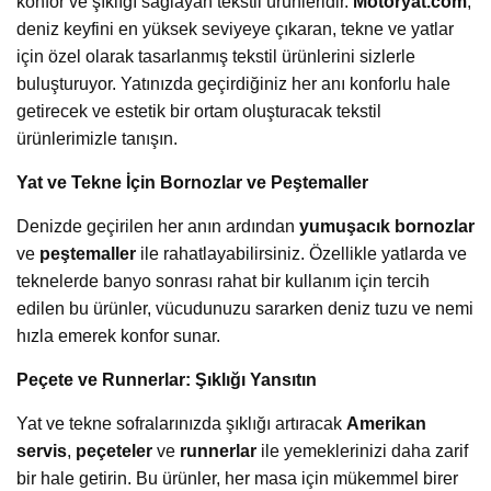
konfor ve şıklığı sağlayan tekstil ürünleridir.
Motoryat.com
,
deniz keyfini en yüksek seviyeye çıkaran, tekne ve yatlar
için özel olarak tasarlanmış tekstil ürünlerini sizlerle
buluşturuyor. Yatınızda geçirdiğiniz her anı konforlu hale
getirecek ve estetik bir ortam oluşturacak tekstil
ürünlerimizle tanışın.
Yat ve Tekne İçin Bornozlar ve Peştemaller
Denizde geçirilen her anın ardından
yumuşacık bornozlar
ve
peştemaller
ile rahatlayabilirsiniz. Özellikle yatlarda ve
teknelerde banyo sonrası rahat bir kullanım için tercih
edilen bu ürünler, vücudunuzu sararken deniz tuzu ve nemi
hızla emerek konfor sunar.
Peçete ve Runnerlar: Şıklığı Yansıtın
Yat ve tekne sofralarınızda şıklığı artıracak
Amerikan
servis
,
peçeteler
ve
runnerlar
ile yemeklerinizi daha zarif
bir hale getirin. Bu ürünler, her masa için mükemmel birer