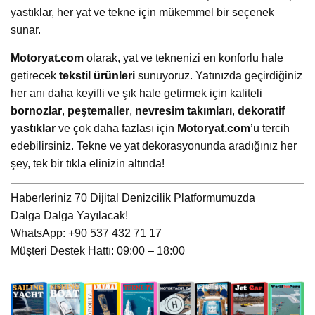
yastıklar, her yat ve tekne için mükemmel bir seçenek
sunar.
Motoryat.com
olarak, yat ve teknenizi en konforlu hale
getirecek
tekstil ürünleri
sunuyoruz. Yatınızda geçirdiğiniz
her anı daha keyifli ve şık hale getirmek için kaliteli
bornozlar
,
peştemaller
,
nevresim takımları
,
dekoratif
yastıklar
ve çok daha fazlası için
Motoryat.com
’u tercih
edebilirsiniz. Tekne ve yat dekorasyonunda aradığınız her
şey, tek bir tıkla elinizin altında!
Haberleriniz 70 Dijital Denizcilik Platformumuzda
Dalga Dalga Yayılacak!
WhatsApp: +90 537 432 71 17
Müşteri Destek Hattı: 09:00 – 18:00