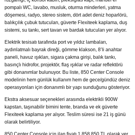
pompalı WC, lavabo, musluk, oturma minderleri, yatma
döşemesi, radyo, stereo sistem, dört adet deniz hoparlörü,
balıkçılık çubuk tutucuları, güverte Flexiteek kaplama, duş
sistemi, su tankı, sert tavan ve bardak tutucuları yer alıyor.
Elektrik tesisatı tarafında port ve yıldız lambaları,
aydınlatmalı bayrak direği, gömme klakson, 8’li anahtar
paneli, havuz ışıkları, sigara çakma girişi, balık tankı,
basınçlı hidrofor, projektör, flaş ışıklar ve radar reflektörü
gibi donanımlar bulunuyor. Bu liste, 850 Center Console
modelinin hem günlük kullanım hem de gece/gündüz deniz
operasyonları için donanımlı bir yapı sunduğunu gösteriyor.
Ekstra aksesuar seçenekleri arasında elektrikli 900W
kapstan, taşınabilir bimini tente, branda ve ek güverte
Flexiteek kaplama yer alıyor. Teslim süresi ise 21 iş günü
olarak belirtiliyor.
850 Center Console için ilan fiyatı 1.858.850 TL olarak yer