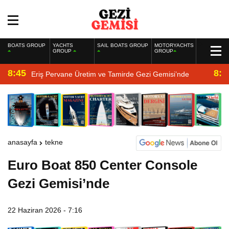
BOATS GROUP
YACHTS
SAIL BOATS GROUP
MOTORYACHTS
GROUP
GROUP
8:45
8:2
Eriş Pervane Üretim ve Tamirde Gezi Gemisi’nde
anasayfa
tekne
Euro Boat 850 Center Console
Gezi Gemisi’nde
22 Haziran 2026 - 7:16