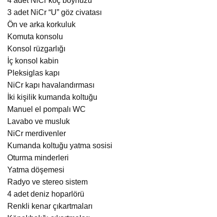
4 adet NiCr koç boynuzu
3 adet NiCr “U” göz civatası
Ön ve arka korkuluk
Komuta konsolu
Konsol rüzgarlığı
İç konsol kabin
Pleksiglas kapı
NiCr kapı havalandırması
İki kişilik kumanda koltuğu
Manuel el pompalı WC
Lavabo ve musluk
NiCr merdivenler
Kumanda koltuğu yatma sosisi
Oturma minderleri
Yatma döşemesi
Radyo ve stereo sistem
4 adet deniz hoparlörü
Renkli kenar çıkartmaları