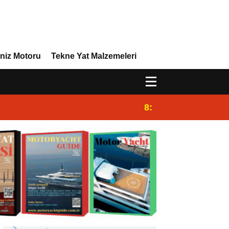
niz Motoru
Tekne Yat Malzemeleri
8:29
Efor Yacht Design 