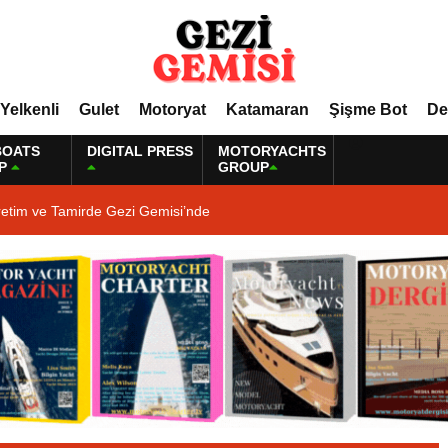
Yelkenli
Gulet
Motoryat
Katamaran
Şişme Bot
De
BOATS
DIGITAL PRESS
MOTORYACHTS
P
GROUP
retim ve Tamirde Gezi Gemisi’nde