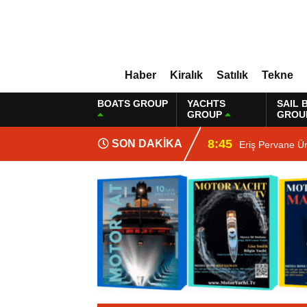
Haber
Kiralık
Satılık
Tekne
BOATS GROUP
YACHTS
SAIL 
GROUP
GROU
8:45
SON DAKİKA
Eriş Pervane Ü