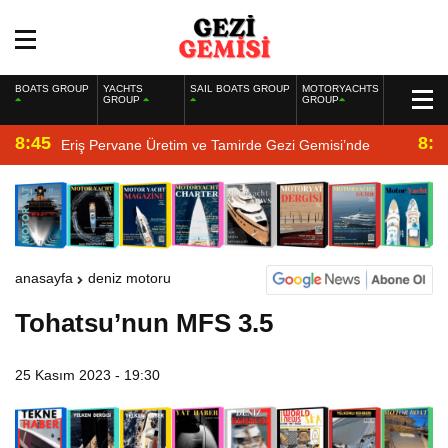
BOATS GROUP
YACHTS
SAIL BOATS GROUP
MOTORYACHTS
GROUP
GROUP
8:45
8:2
Eriş Pervane Üretim ve Tamirde Gezi Gemisi’nde
anasayfa
deniz motoru
Tohatsu’nun MFS 3.5
25 Kasım 2023 - 19:30