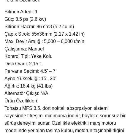
Silindir Adedi: 1
Güç: 3.5 ps (2.6 kw)
Silindir Hacmi: 86 cm3 (5.2 cu in)
Çap x Strok: 55x36mm (2.17 x 1.42 in)
Max. Devir Aralığı: 5,000 – 6,000 r/min
Çalıştırma: Manuel
Kontrol Tipi: Yeke Kolu
Disli Oranı: 2.15:1
Pervane Seçimi: 4.5’ – 7’
Ayna Yüksekliği: 15’, 20’
Ağırlık: 18.4 kg (41 lbs)
Alternatör Çıkışı: N/A
Ürün Özellikleri:
Tohatsu MFS 3.5, dört noktalı absorpsiyon sistemi
sayesinde titreşimi minimuma indirir, böylece sorunsuz bir
sürüş deneyimi sunar. Özellikle elektrikli marş motoru
modelinde yer alan taşıma kulpu, motorun taşınabilirliğini