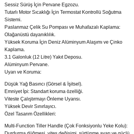
Sessiz Sürüş İçin Pervane Egzozu.
Tutarlı Motor Sıcaklığı İçin Termostat Kontrollü Soğutma
Sistemi.
Paslanmaz Çelik Su Pompası ve Muhafazalı Kaplama:
Olağanüstü dayanıklılık.
Yüksek Koruma İçin Deniz Alüminyum Alaşımı ve Çinko
Kaplama.
3.1 Galonluk (12 Litre) Yakıt Deposu.
Alüminyum Pervane.
Uyarı ve Koruma:
Düşük Yağ Basıncı (Görsel & İşitsel).
Emniyet İpi: Standart koruma özelliği.
Viteste Çalıştırmayı Önleme Uyarısı.
Yüksek Devir Sınırlayıcı.
Özel Tasarım Özellikleri:
Multi-Function Tiller Handle (Çok Fonksiyonlu Yeke Kolu):
Durdurma düğmesi, vites değişimi, sürtünme ayarı ve güçlü