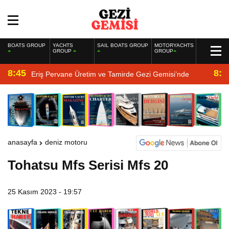
BOATS GROUP
YACHTS
SAIL BOATS GROUP
MOTORYACHTS
GROUP
GROUP
8:45
8:2
Eriş Pervane Üretim ve Tamirde Gezi Gemisi’nde
anasayfa
deniz motoru
Tohatsu Mfs Serisi Mfs 20
25 Kasım 2023 - 19:57