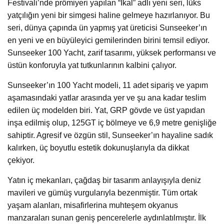
Festivali’nde prömiyeri yapılan “İkal” adlı yeni seri, lüks
yatçılığın yeni bir simgesi haline gelmeye hazırlanıyor. Bu
seri, dünya çapında ün yapmış yat üreticisi Sunseeker’ın
en yeni ve en büyüleyici gemilerinden birini temsil ediyor.
Sunseeker 100 Yacht, zarif tasarımı, yüksek performansı ve
üstün konforuyla yat tutkunlarının kalbini çalıyor.
Sunseeker’ın 100 Yacht modeli, 11 adet sipariş ve yapım
aşamasındaki yatlar arasında yer ve şu ana kadar teslim
edilen üç modelden biri. Yat, GRP gövde ve üst yapıdan
inşa edilmiş olup, 125GT iç bölmeye ve 6,9 ​​metre genişliğe
sahiptir. Agresif ve özgün stil, Sunseeker’ın hayaline sadık
kalırken, üç boyutlu estetik dokunuşlarıyla da dikkat
çekiyor.
Yatın iç mekanları, çağdaş bir tasarım anlayışıyla deniz
mavileri ve gümüş vurgularıyla bezenmiştir. Tüm ortak
yaşam alanları, misafirlerina muhteşem okyanus
manzaraları sunan geniş pencerelerle aydınlatılmıştır. İlk