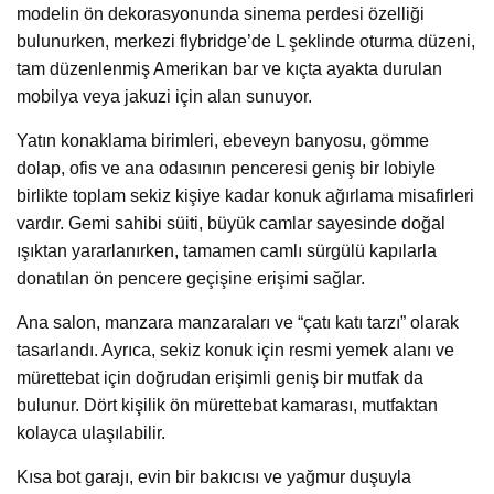
modelin ön dekorasyonunda sinema perdesi özelliği
bulunurken, merkezi flybridge’de L şeklinde oturma düzeni,
tam düzenlenmiş Amerikan bar ve kıçta ayakta durulan
mobilya veya jakuzi için alan sunuyor.
Yatın konaklama birimleri, ebeveyn banyosu, gömme
dolap, ofis ve ana odasının penceresi geniş bir lobiyle
birlikte toplam sekiz kişiye kadar konuk ağırlama misafirleri
vardır. Gemi sahibi süiti, büyük camlar sayesinde doğal
ışıktan yararlanırken, tamamen camlı sürgülü kapılarla
donatılan ön pencere geçişine erişimi sağlar.
Ana salon, manzara manzaraları ve “çatı katı tarzı” olarak
tasarlandı. Ayrıca, sekiz konuk için resmi yemek alanı ve
mürettebat için doğrudan erişimli geniş bir mutfak da
bulunur. Dört kişilik ön mürettebat kamarası, mutfaktan
kolayca ulaşılabilir.
Kısa bot garajı, evin bir bakıcısı ve yağmur duşuyla