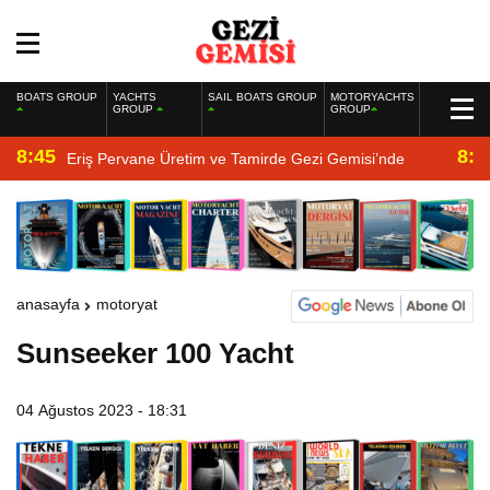
BOATS GROUP
YACHTS
SAIL BOATS GROUP
MOTORYACHTS
GROUP
GROUP
8:45
8:2
Eriş Pervane Üretim ve Tamirde Gezi Gemisi’nde
anasayfa
motoryat
Sunseeker 100 Yacht
04 Ağustos 2023 - 18:31