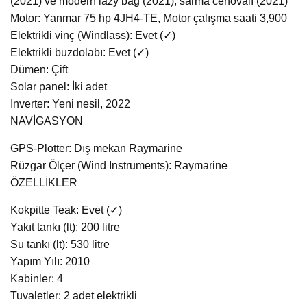
(2021) ve modern lazy bag (2021), sarma cenovalı (2021)
Motor: Yanmar 75 hp 4JH4-TE, Motor çalışma saati 3,900
Elektrikli vinç (Windlass): Evet (✓)
Elektrikli buzdolabı: Evet (✓)
Dümen: Çift
Solar panel: İki adet
Inverter: Yeni nesil, 2022
NAVİGASYON
GPS-Plotter: Dış mekan Raymarine
Rüzgar Ölçer (Wind Instruments): Raymarine
ÖZELLİKLER
Kokpitte Teak: Evet (✓)
Yakıt tankı (lt): 200 litre
Su tankı (lt): 530 litre
Yapım Yılı: 2010
Kabinler: 4
Tuvaletler: 2 adet elektrikli