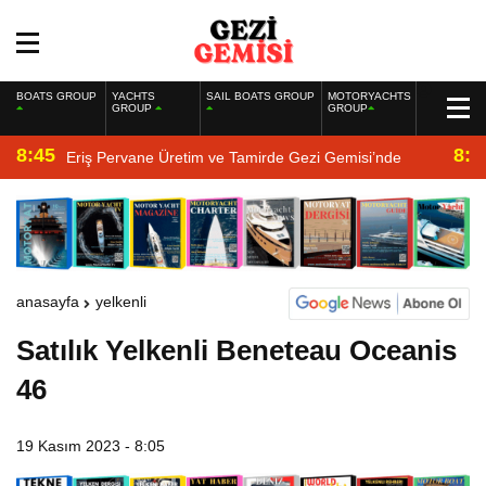
BOATS GROUP
YACHTS
SAIL BOATS GROUP
MOTORYACHTS
GROUP
GROUP
8:45
8:2
Eriş Pervane Üretim ve Tamirde Gezi Gemisi’nde
anasayfa
yelkenli
Satılık Yelkenli Beneteau Oceanis
46
19 Kasım 2023 - 8:05