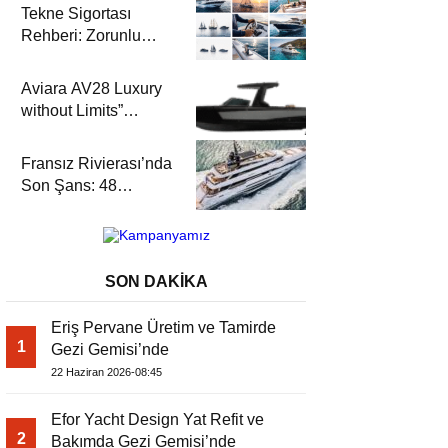
Tekne Sigortası
Rehberi: Zorunlu
Teminatlar, Maliyetler
ve Güvenli Seyir
Aviara AV28 Luxury
without Limits”
Prensibiyle Denizde
Yeni Bir Dönem
Fransız Rivierası’nda
Son Şans: 48
Metrelik Parillion ile
Mükemmel Bir Yat
Tatili
SON DAKİKA
Eriş Pervane Üretim ve Tamirde
1
Gezi Gemisi’nde
22 Haziran 2026-08:45
Efor Yacht Design Yat Refit ve
2
Bakımda Gezi Gemisi’nde