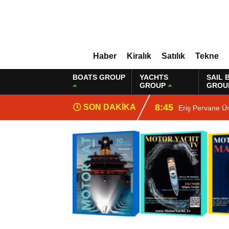
Haber
Kiralık
Satılık
Tekne
BOATS GROUP
YACHTS
SAIL 
GROUP
GROU
8:45
SON DAKİKA
Eriş Pervane Ü