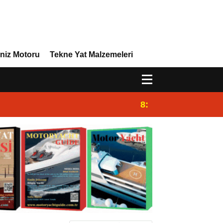
niz Motoru
Tekne Yat Malzemeleri
8:29
Efor Yacht Design 