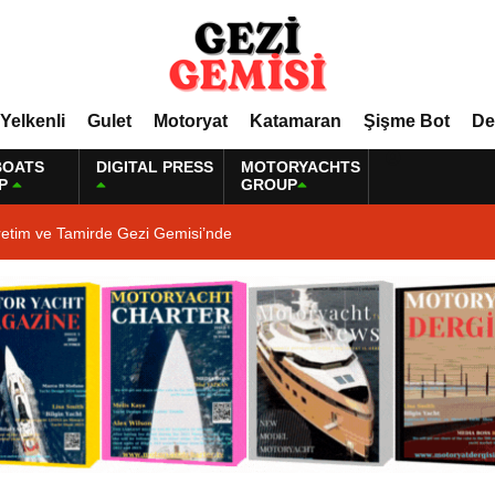
Yelkenli
Gulet
Motoryat
Katamaran
Şişme Bot
De
BOATS
DIGITAL PRESS
MOTORYACHTS
P
GROUP
retim ve Tamirde Gezi Gemisi’nde