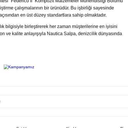
sitesi “Federico II” Kompozit Malzemeler Mühendisliği Bölümü
liştirme çalışmalarının bir ürünüdür. Bu işbirliği sayesinde
çısından en üst düzey standartlara sahip olmaktadır.
k bilgisiyle birleştirerek her zaman müşterilerine en iyisini
n ve kalite anlayışıyla Nautica Salpa, denizcilik dünyasında