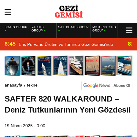
BOATS GROUP
YACHTS
SAIL BOATS GROUP
MOTORYACHTS
GROUP
GROUP
8:45
8:2
Eriş Pervane Üretim ve Tamirde Gezi Gemisi’nde
anasayfa
tekne
SAFTER 820 WALKAROUND –
Deniz Tutkunlarının Yeni Gözdesi!
19 Nisan 2025 - 0:00