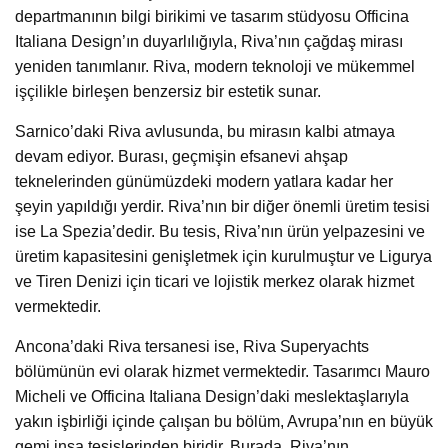
departmanının bilgi birikimi ve tasarım stüdyosu Officina
Italiana Design’ın duyarlılığıyla, Riva’nın çağdaş mirası
yeniden tanımlanır. Riva, modern teknoloji ve mükemmel
işçilikle birleşen benzersiz bir estetik sunar.
Sarnico’daki Riva avlusunda, bu mirasın kalbi atmaya
devam ediyor. Burası, geçmişin efsanevi ahşap
teknelerinden günümüzdeki modern yatlara kadar her
şeyin yapıldığı yerdir. Riva’nın bir diğer önemli üretim tesisi
ise La Spezia’dedir. Bu tesis, Riva’nın ürün yelpazesini ve
üretim kapasitesini genişletmek için kurulmuştur ve Ligurya
ve Tiren Denizi için ticari ve lojistik merkez olarak hizmet
vermektedir.
Ancona’daki Riva tersanesi ise, Riva Superyachts
bölümünün evi olarak hizmet vermektedir. Tasarımcı Mauro
Micheli ve Officina Italiana Design’daki meslektaşlarıyla
yakın işbirliği içinde çalışan bu bölüm, Avrupa’nın en büyük
gemi inşa tesislerinden biridir. Burada, Riva’nın