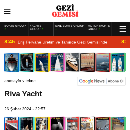
BOATS GROUP
YACHTS
SAIL BOATS GROUP
MOTORYACHTS
GROUP
GROUP
8:45
8:2
Eriş Pervane Üretim ve Tamirde Gezi Gemisi’nde
anasayfa
tekne
Riva Yacht
26 Şubat 2024 - 22:57