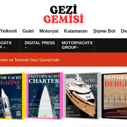
Yelkenli
Gulet
Motoryat
Katamaran
Şişme Bot
De
BOATS
DIGITAL PRESS
MOTORYACHTS
P
GROUP
retim ve Tamirde Gezi Gemisi’nde