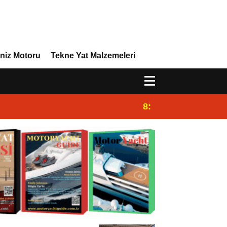
niz Motoru
Tekne Yat Malzemeleri
8:29
Efor Yacht Design 