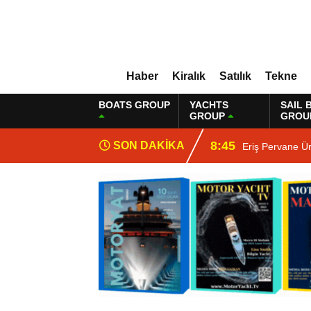
Haber
Kiralık
Satılık
Tekne
BOATS GROUP
YACHTS
SAIL 
GROUP
GROU
8:45
SON DAKİKA
Eriş Pervane Ü