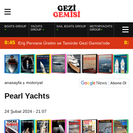
BOATS GROUP
YACHTS
SAIL BOATS GROUP
MOTORYACHTS
GROUP
GROUP
8:45
8:2
Eriş Pervane Üretim ve Tamirde Gezi Gemisi’nde
anasayfa
motoryat
Pearl Yachts
24 Şubat 2024 - 21:07