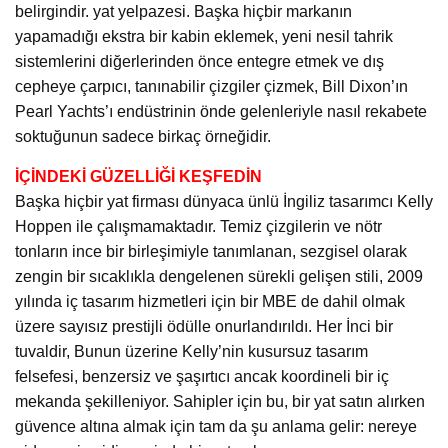
belirgindir. yat yelpazesi. Başka hiçbir markanın
yapamadığı ekstra bir kabin eklemek, yeni nesil tahrik
sistemlerini diğerlerinden önce entegre etmek ve dış
cepheye çarpıcı, tanınabilir çizgiler çizmek, Bill Dixon’ın
Pearl Yachts’ı endüstrinin önde gelenleriyle nasıl rekabete
soktuğunun sadece birkaç örneğidir.
İÇİNDEKİ GÜZELLİĞİ KEŞFEDİN
Başka hiçbir yat firması dünyaca ünlü İngiliz tasarımcı Kelly
Hoppen ile çalışmamaktadır. Temiz çizgilerin ve nötr
tonların ince bir birleşimiyle tanımlanan, sezgisel olarak
zengin bir sıcaklıkla dengelenen sürekli gelişen stili, 2009
yılında iç tasarım hizmetleri için bir MBE de dahil olmak
üzere sayısız prestijli ödülle onurlandırıldı. Her İnci bir
tuvaldir, Bunun üzerine Kelly’nin kusursuz tasarım
felsefesi, benzersiz ve şaşırtıcı ancak koordineli bir iç
mekanda şekilleniyor. Sahipler için bu, bir yat satın alırken
güvence altına almak için tam da şu anlama gelir: nereye