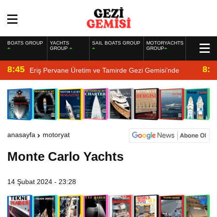
BOATS GROUP
YACHTS
SAIL BOATS GROUP
MOTORYACHTS
GROUP
GROUP
8:45
8:2
Eriş Pervane Üretim ve Tamirde Gezi Gemisi’nde
anasayfa
motoryat
Monte Carlo Yachts
14 Şubat 2024 - 23:28