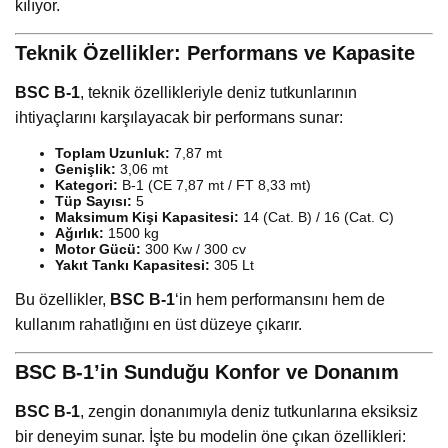
kılıyor.
Teknik Özellikler: Performans ve Kapasite
BSC B-1
, teknik özellikleriyle deniz tutkunlarının
ihtiyaçlarını karşılayacak bir performans sunar:
Toplam Uzunluk:
7,87 mt
Genişlik:
3,06 mt
Kategori:
B-1 (CE 7,87 mt / FT 8,33 mt)
Tüp Sayısı:
5
Maksimum Kişi Kapasitesi:
14 (Cat. B) / 16 (Cat. C)
Ağırlık:
1500 kg
Motor Gücü:
300 Kw / 300 cv
Yakıt Tankı Kapasitesi:
305 Lt
Bu özellikler,
BSC B-1
‘in hem performansını hem de
kullanım rahatlığını en üst düzeye çıkarır.
BSC B-1’in Sunduğu Konfor ve Donanım
BSC B-1
, zengin donanımıyla deniz tutkunlarına eksiksiz
bir deneyim sunar. İşte bu modelin öne çıkan özellikleri: