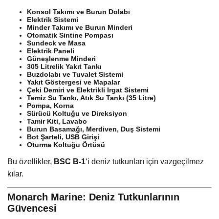
Konsol Takımı ve Burun Dolabı
Elektrik Sistemi
Minder Takımı ve Burun Minderi
Otomatik Sintine Pompası
Sundeck ve Masa
Elektrik Paneli
Güneşlenme Minderi
305 Litrelik Yakıt Tankı
Buzdolabı ve Tuvalet Sistemi
Yakıt Göstergesi ve Mapalar
Çeki Demiri ve Elektrikli Irgat Sistemi
Temiz Su Tankı, Atık Su Tankı (35 Litre)
Pompa, Korna
Sürücü Koltuğu ve Direksiyon
Tamir Kiti, Lavabo
Burun Basamağı, Merdiven, Duş Sistemi
Bot Şarteli, USB Girişi
Oturma Koltuğu Örtüsü
Bu özellikler,
BSC B-1
‘i deniz tutkunları için vazgeçilmez
kılar.
Monarch Marine: Deniz Tutkunlarının
Güvencesi