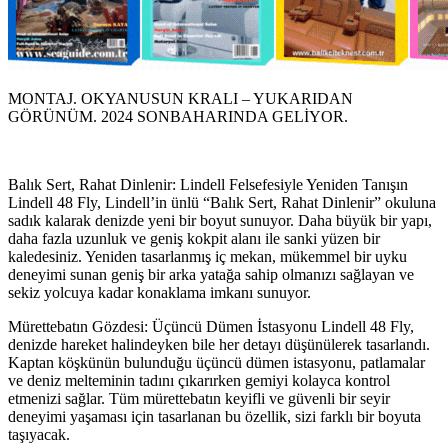
MONTAJ. OKYANUSUN KRALI – YUKARIDAN
GÖRÜNÜM. 2024 SONBAHARINDA GELİYOR.
Balık Sert, Rahat Dinlenir: Lindell Felsefesiyle Yeniden Tanışın
Lindell 48 Fly, Lindell’in ünlü “Balık Sert, Rahat Dinlenir” okuluna
sadık kalarak denizde yeni bir boyut sunuyor. Daha büyük bir yapı,
daha fazla uzunluk ve geniş kokpit alanı ile sanki yüzen bir
kaledesiniz. Yeniden tasarlanmış iç mekan, mükemmel bir uyku
deneyimi sunan geniş bir arka yatağa sahip olmanızı sağlayan ve
sekiz yolcuya kadar konaklama imkanı sunuyor.
Mürettebatın Gözdesi: Üçüncü Dümen İstasyonu Lindell 48 Fly,
denizde hareket halindeyken bile her detayı düşünülerek tasarlandı.
Kaptan köşkünün bulunduğu üçüncü dümen istasyonu, patlamalar
ve deniz melteminin tadını çıkarırken gemiyi kolayca kontrol
etmenizi sağlar. Tüm mürettebatın keyifli ve güvenli bir seyir
deneyimi yaşaması için tasarlanan bu özellik, sizi farklı bir boyuta
taşıyacak.