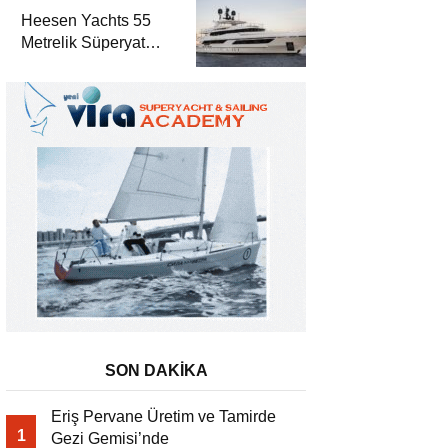
Akdeniz’de Lüks Bir
Heesen Yachts 55
Seyir
Metrelik Süperyat
Solemates’in İlk
Charter Sezonu
Rezervasyonları
Başladı
SON DAKİKA
Eriş Pervane Üretim ve Tamirde
1
Gezi Gemisi’nde