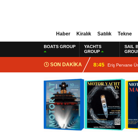
Haber
Kiralık
Satılık
Tekne
BOATS GROUP
YACHTS
SAIL 
GROUP
GROU
8:45
SON DAKİKA
Eriş Pervane Ü