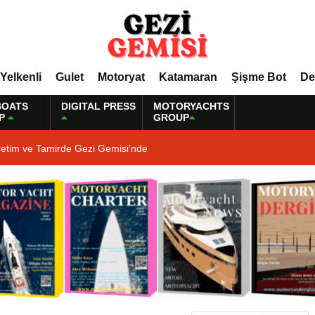
Yelkenli
Gulet
Motoryat
Katamaran
Şişme Bot
De
BOATS
DIGITAL PRESS
MOTORYACHTS
P
GROUP
retim ve Tamirde Gezi Gemisi’nde