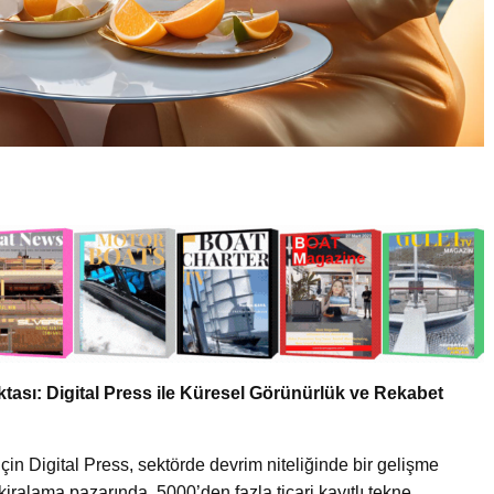
ası: Digital Press ile Küresel Görünürlük ve Rekabet
 için Digital Press, sektörde devrim niteliğinde bir gelişme
kiralama pazarında, 5000’den fazla ticari kayıtlı tekne