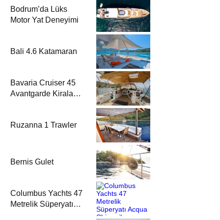
Bodrum’da Lüks
Motor Yat Deneyimi
Bali 4.6 Katamaran
Bavaria Cruiser 45
Avantgarde Kiralama
| Fethiye & Göcek
Yelkenli
Ruzanna 1 Trawler
Bernis Gulet
Columbus Yachts 47
Metrelik Süperyatı
Acqua Chiara ile