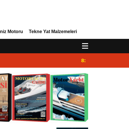
niz Motoru
Tekne Yat Malzemeleri
8:29
Efor Yacht Design 