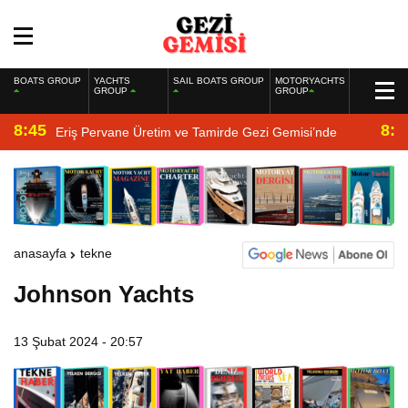
BOATS GROUP
YACHTS
SAIL BOATS GROUP
MOTORYACHTS
GROUP
GROUP
8:45
8:2
Eriş Pervane Üretim ve Tamirde Gezi Gemisi’nde
anasayfa
tekne
Johnson Yachts
13 Şubat 2024 - 20:57