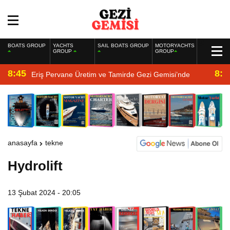
BOATS GROUP
YACHTS
SAIL BOATS GROUP
MOTORYACHTS
GROUP
GROUP
8:45
8:2
Eriş Pervane Üretim ve Tamirde Gezi Gemisi’nde
anasayfa
tekne
Hydrolift
13 Şubat 2024 - 20:05