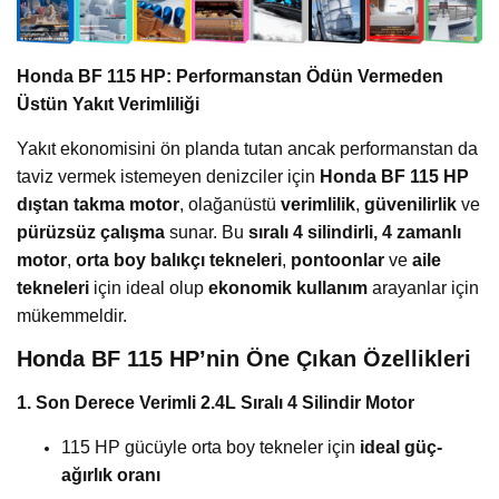
Honda BF 115 HP: Performanstan Ödün Vermeden
Üstün Yakıt Verimliliği
Yakıt ekonomisini ön planda tutan ancak performanstan da
taviz vermek istemeyen denizciler için
Honda BF 115 HP
dıştan takma motor
, olağanüstü
verimlilik
,
güvenilirlik
ve
pürüzsüz çalışma
sunar. Bu
sıralı 4 silindirli, 4 zamanlı
motor
,
orta boy balıkçı tekneleri
,
pontoonlar
ve
aile
tekneleri
için ideal olup
ekonomik kullanım
arayanlar için
mükemmeldir.
Honda BF 115 HP’nin Öne Çıkan Özellikleri
1. Son Derece Verimli 2.4L Sıralı 4 Silindir Motor
115 HP gücüyle orta boy tekneler için
ideal güç-
ağırlık oranı