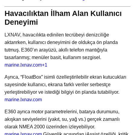
Havacılıktan İlham Alan Kullanıcı
Deneyimi
LXNAV, havacılıkta edinilen tecrübeyi denizciliğe
aktarırken, kullanıcı deneyimini de oldukça ön planda
tutmuş. E360’ın arayüzü, akıllı telefon mantığıyla
tasarlanmış; menüler basit, kullanım sezgisel.
marine.lxnav.com
+1
Ayrıca, “FloatBox” isimli özelleştirilebilir ekran kutucukları
sayesinde kullanıcı, ekrana farklı veriler serbestçe
yerleştirebiliyor ve istediği bilgiyi ön planda tutabiliyor.
marine.lxnav.com
E360 ayrıca motor parametrelerini, batarya durumunu,
akışkan seviyelerini (yakıt, su, yağ vs.) gerçek zamanlı
olarak NMEA 2000 üzerinden izleyebiliyor.
marine.lxnav.com
Güvenlik açısından iAssist özelliği, kritik