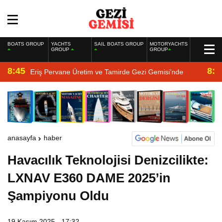
BOATS GROUP
YACHTS
SAIL BOATS GROUP
MOTORYACHTS
GROUP
GROUP
8:45
8:2
Eriş Pervane Üretim ve Tamirde Gezi Gemisi’nde
anasayfa
haber
Havacılık Teknolojisi Denizcilikte:
LXNAV E360 DAME 2025’in
Şampiyonu Oldu
19 Kasım 2025 - 17:32