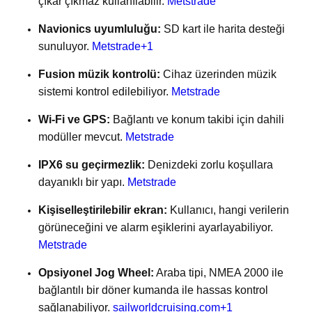
çıkar çıkmaz kullanılabilir.
Metstrade
Navionics uyumluluğu:
SD kart ile harita desteği
sunuluyor.
Metstrade
+1
Fusion müzik kontrolü:
Cihaz üzerinden müzik
sistemi kontrol edilebiliyor.
Metstrade
Wi-Fi ve GPS:
Bağlantı ve konum takibi için dahili
modüller mevcut.
Metstrade
IPX6 su geçirmezlik:
Denizdeki zorlu koşullara
dayanıklı bir yapı.
Metstrade
Kişiselleştirilebilir ekran:
Kullanıcı, hangi verilerin
görüneceğini ve alarm eşiklerini ayarlayabiliyor.
Metstrade
Opsiyonel Jog Wheel:
Araba tipi, NMEA 2000 ile
bağlantılı bir döner kumanda ile hassas kontrol
sağlanabiliyor.
sailworldcruising.com
+1