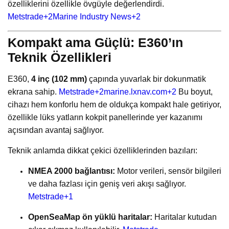
özelliklerini özellikle övgüyle değerlendirdi.
Metstrade
+2
Marine Industry News
+2
Kompakt ama Güçlü: E360’ın
Teknik Özellikleri
E360,
4 inç (102 mm)
çapında yuvarlak bir dokunmatik
ekrana sahip.
Metstrade
+2
marine.lxnav.com
+2
Bu boyut,
cihazı hem konforlu hem de oldukça kompakt hale getiriyor,
özellikle lüks yatların kokpit panellerinde yer kazanımı
açısından avantaj sağlıyor.
Teknik anlamda dikkat çekici özelliklerinden bazıları:
NMEA 2000 bağlantısı:
Motor verileri, sensör bilgileri
ve daha fazlası için geniş veri akışı sağlıyor.
Metstrade
+1
OpenSeaMap ön yüklü haritalar:
Haritalar kutudan