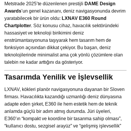
Metstrade 2025’te düzenlenen prestijli
DAME Design
Awards
’un genel kazananı, deniz navigasyonunda devrim
yaratabilecek bir ürün oldu:
LXNAV E360 Round
Chartplotter
. Söz konusu cihaz, havacılık sektöründeki
hassasiyet ve teknoloji birikimini deniz
enstrümantasyonuna taşıyarak hem tasarım hem de
fonksiyon açısından dikkat çekiyor. Bu başarı, deniz
teknolojilerinde minimalist ama çok yönlü çözümlere olan
talebin ne kadar arttığını da gösteriyor.
Tasarımda Yenilik ve İşlevsellik
LXNAV, kökleri planör navigasyonuna dayanan bir Sloven
firması. Havacılıkta kazandığı uzmanlığı deniz dünyasına
adapte eden şirket, E360 ile hem estetik hem de teknik
anlamda güçlü bir adım atmış durumda. Jüri üyeleri,
E360’ın “kompakt ve koordine bir tasarıma sahip olması”,
“kullanıcı dostu, sezgisel arayüz” ve “gelişmiş işlevsellik”