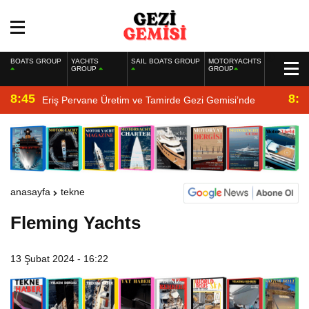
BOATS GROUP
YACHTS
SAIL BOATS GROUP
MOTORYACHTS
GROUP
GROUP
8:45
8:2
Eriş Pervane Üretim ve Tamirde Gezi Gemisi’nde
anasayfa
tekne
Fleming Yachts
13 Şubat 2024 - 16:22