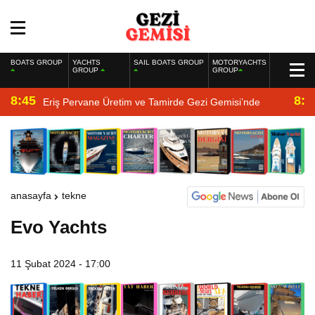
BOATS GROUP
YACHTS
SAIL BOATS GROUP
MOTORYACHTS
GROUP
GROUP
8:45
8:2
Eriş Pervane Üretim ve Tamirde Gezi Gemisi’nde
anasayfa
tekne
Evo Yachts
11 Şubat 2024 - 17:00