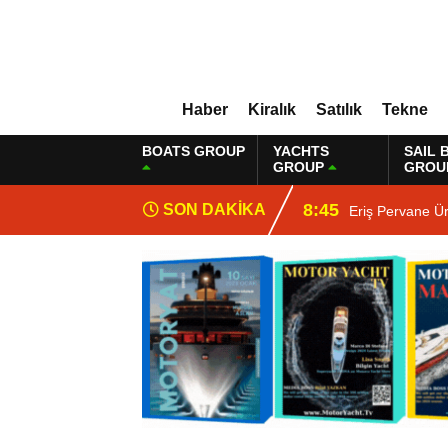
Haber
Kiralık
Satılık
Tekne
BOATS GROUP
YACHTS
SAIL 
GROUP
GROU
8:45
SON DAKİKA
Eriş Pervane Ü