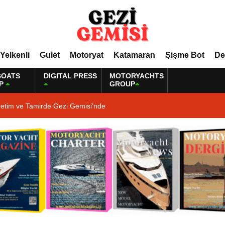
Yelkenli
Gulet
Motoryat
Katamaran
Şişme Bot
De
BOATS
DIGITAL PRESS
MOTORYACHTS
P
GROUP
retim ve Tamirde Gezi Gemisi’nde