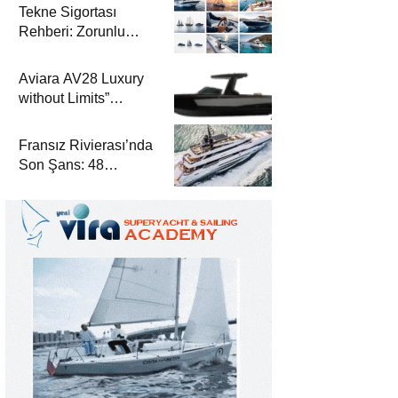
Tekne Sigortası
Rehberi: Zorunlu
Teminatlar, Maliyetler
ve Güvenli Seyir
Aviara AV28 Luxury
without Limits”
Prensibiyle Denizde
Yeni Bir Dönem
Fransız Rivierası’nda
Son Şans: 48
Metrelik Parillion ile
Mükemmel Bir Yat
Tatili