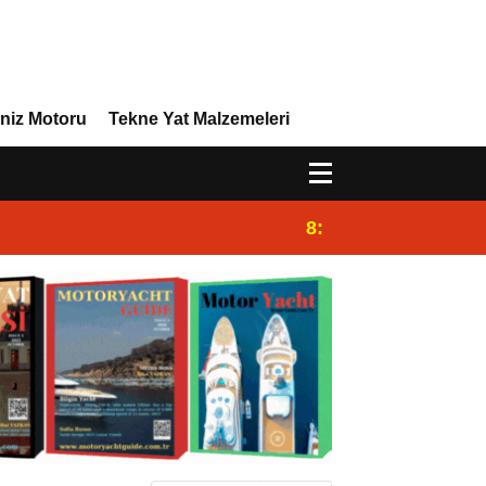
niz Motoru
Tekne Yat Malzemeleri
8:29
Efor Yacht Design 