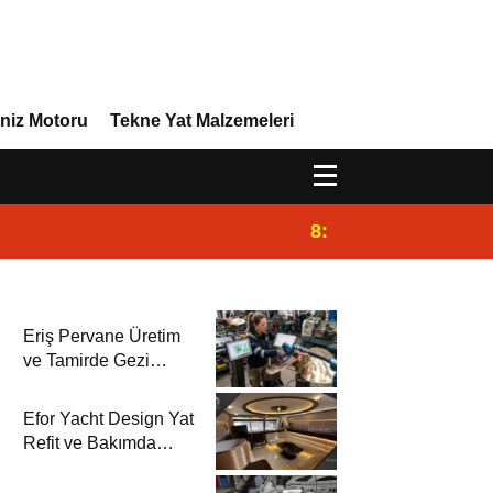
niz Motoru
Tekne Yat Malzemeleri
8:29
Efor Yacht Design 
Eriş Pervane Üretim
ve Tamirde Gezi
Gemisi’nde
Efor Yacht Design Yat
Refit ve Bakımda
Gezi Gemisi’nde