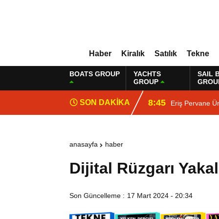
Haber
Kiralık
Satılık
Tekne
BOATS GROUP
YACHTS
SAIL 
GROUP
GROU
8:45
SON DAKİKA
Eriş Pervane Ü
anasayfa
haber
Dijital Rüzgarı Yaka
Son Güncelleme :
17 Mart 2024 - 20:34