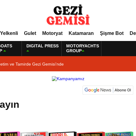
Yelkenli
Gulet
Motoryat
Katamaran
Şişme Bot
De
BOATS
DIGITAL PRESS
MOTORYACHTS
P
GROUP
retim ve Tamirde Gezi Gemisi’nde
layın