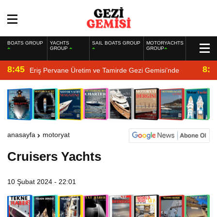
BOATS GROUP
YACHTS
SAIL BOATS GROUP
MOTORYACHTS
GROUP
GROUP
8:45
8:2
Eriş Pervane Üretim ve Tamirde Gezi Gemisi’nde
anasayfa
motoryat
Cruisers Yachts
10 Şubat 2024 - 22:01