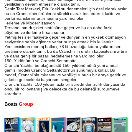
yeniliklerin devam etmesine olanak tanır.
Deniz Test Merkezi, Friuli’deki su denemeleri için özel olarak açılır,
bu da Cranchi’nin ürünlerini sürekli olarak test ederek kalite ve
performanslarını artırmasına yardımcı olur.
İlerleme ve Modernizasyon
Tersane, sınırlı şirket statüsüne geçer ve bu da daha fazla
büyüme ve ilerleme fırsatı sunar.
Yetmiş tesisler faaliyete geçer ve dünyanın en yüksek otomasyon
seviyesine sahip eğlence yatlarını inşa etmek için kullanılır.
Yeni tesislerin montaj hatları, 78 fit uzunluğa kadar yatların seri
üretimine olanak tanır, bu da Cranchi’nin üretim kapasitesini artırır
ve daha geniş bir pazarı hedeflemesine yardımcı olur.
150. Yıldönümü ve Cranchi Settantotto
Cranchi Yachts, bu olağanüstü 150. yıldönümünü yeni amiral
gemisi modeli Cranchi Settantotto’nun sunumuyla kutlar. Bu
model, Cranchi’nin mirasını ve yenilikçi ruhunu bir araya getirir ve
şirketin gelecekteki başarısını simgeler.
Cranchi Yachts, 150 yıldan fazla bir süredir denizcilik dünyasında
öncü bir rol oynamış ve gelecekte de bu geleneği sürdürmeye
kararlıdır.
Boats
Group