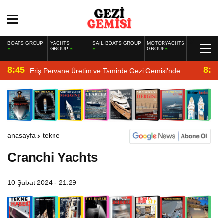
BOATS GROUP
YACHTS
SAIL BOATS GROUP
MOTORYACHTS
GROUP
GROUP
8:45
8:2
Eriş Pervane Üretim ve Tamirde Gezi Gemisi’nde
anasayfa
tekne
Cranchi Yachts
10 Şubat 2024 - 21:29