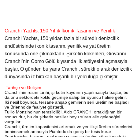
Cranchi Yachts: 150 Yıllık İkonik Tasarım ve Yenilik
Cranchi Yachts, 150 yıldan fazla bir süredir denizcilik
endüstrisinde ikonik tasarım, yenilik ve yat üretimi
konusunda öne çıkmaktadır. Şirketin kökenleri, Giovanni
Cranchi’nin Como Gölü kıyısında ilk atölyesini açmasıyla
başlar. O günden bu yana Cranchi, sürekli olarak denizcilik
dünyasında iz bırakan başarılı bir yolculuğa çıkmıştır
.
Tarihçe ve Gelişim
Cranchi’nin resmi tarihi, şirketin kaydının yapılmasıyla başlar, bu
da onu sektördeki köklü geçmişe sahip bir oyuncu haline getirir.
İki nesil boyunca, tersane ahşap gemilerin seri üretimine başladı
ve Brienno’da faaliyet gösterdi.
Tullio Monzino’nun temsilciliği, Aldo CRANCHI ortaklığının bir
sonucudur, bu da şirketin nesiller boyu süren aile geleneğini
vurgular.
Cranchi, üretim kapasitesini artırmak ve yenilikçi üretim süreçlerini
benimsemek amacıyla Piantedo’da geniş bir tesis kurar.
Yeni tesisler, tasarım, malzeme seçimi ve üretim süreçlerindeki