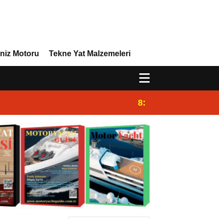
niz Motoru
Tekne Yat Malzemeleri
8:29
Efor Yacht Design 