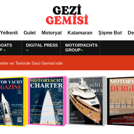
Yelkenli
Gulet
Motoryat
Katamaran
Şişme Bot
De
BOATS
DIGITAL PRESS
MOTORYACHTS
P
GROUP
retim ve Tamirde Gezi Gemisi’nde