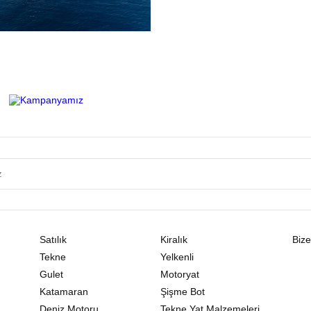
Satılık
Kiralık
Bize
Tekne
Yelkenli
Gulet
Motoryat
Katamaran
Şişme Bot
Deniz Motoru
Tekne Yat Malzemeleri