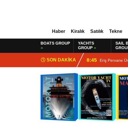
Haber
Kiralık
Satılık
Tekne
BOATS GROUP
YACHTS
SAIL 
GROUP
GROU
8:45
SON DAKİKA
Eriş Pervane Ü