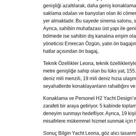
genişliği azaltılarak, daha geniş konaklama
saklama odaları ve banyoları olan iki cömert
yer almaktadır. Bu sayede sinema salonu, sp
Ayrıca, sahibin muhafazası üst yapı ile genişl
bölmede ise sahibin dış kanalına erişim ola
yöneticisi Emrecan Özgün, yatın ön bagajını
hatlar açısından ön bagaj,
Teknik Özellikler Leona, teknik özellikleriy
metre genişliğe sahip olan bu lüks yat, 155.
deniz mili menzili, 19 mili deniz hızıa ulaş
seyahatlerde konaklayanların rahatlığını ve
Konaklama ve Personel H2 Yacht Design’ın 
zarafeti bir araya getiriyor. 5 kabinde topla
deneyim sunmayı hedefliyor. Ayrıca, 19 kişili
misafirlere mükemmel hizmet sunmak için h
Sonuç Bilgin Yacht Leona, göz alıcı tasarı