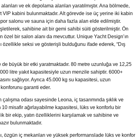
 alanları ve ek depolama alanları yaratılmıştır. Ana bölmede,
 VIP kabini bulunmaktadır. Alt görevde ise üç yerine iki kabin
or salonu ve sauna için daha fazla alan elde edilmiştir.
etilerek, sahibine ait bir gemi sahibi süiti gösterilmiştir. Ön
n özel bir salon alanı da mevcuttur. Unique Yacht Design’ın
 özellikle seksi ve gösterişli bulduğunu ifade ederek, “Dış
le de büyük bir etki yaratmaktadır. 80 metre uzunluğa ve 12,25
000 litre yakıt kapasitesiyle uzun menzile sahiptir. 6000+
masını sağlıyor. Ayrıca 45.000 kg su kapasitesi, uzun
 konforunu garanti eder.
çalışma odası sayesinde Leona, iç tasarımında şıklık ve
m 10 misafir ağırlayabilme kapasitesi, lüks ve konforlu bir
k bir ekip, yatın özelliklerini karşılamak ve sahibine ve
azır bulunmaktadır.
mı, özgün iç mekanları ve yüksek performanslade lüks ve konfor