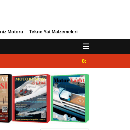
niz Motoru
Tekne Yat Malzemeleri
8:29
Efor Yacht Design 