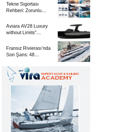
Tekne Sigortası
Rehberi: Zorunlu
Teminatlar, Maliyetler
ve Güvenli Seyir
Aviara AV28 Luxury
without Limits”
Prensibiyle Denizde
Yeni Bir Dönem
Fransız Rivierası’nda
Son Şans: 48
Metrelik Parillion ile
Mükemmel Bir Yat
Tatili