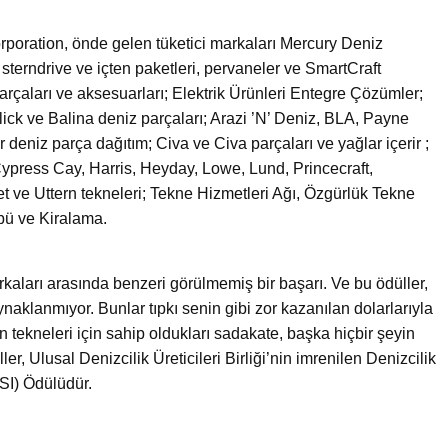
rporation, önde gelen tüketici markaları Mercury Deniz
sterndrive ve içten paketleri, pervaneler ve SmartCraft
arçaları ve aksesuarları; Elektrik Ürünleri Entegre Çözümler;
lick ve Balina deniz parçaları; Arazi ’N’ Deniz, BLA, Payne
deniz parça dağıtım; Civa ve Civa parçaları ve yağlar içerir ;
 Cypress Cay, Harris, Heyday, Lowe, Lund, Princecraft,
t ve Uttern tekneleri; Tekne Hizmetleri Ağı, Özgürlük Tekne
ü ve Kiralama.
kaları arasında benzeri görülmemiş bir başarı. Ve bu ödüller,
aklanmıyor. Bunlar tıpkı senin gibi zor kazanılan dolarlarıyla
in tekneleri için sahip oldukları sadakate, başka hiçbir şeyin
, Ulusal Denizcilik Üreticileri Birliği’nin imrenilen Denizcilik
SI) Ödülüdür.