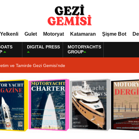
Yelkenli
Gulet
Motoryat
Katamaran
Şişme Bot
De
BOATS
DIGITAL PRESS
MOTORYACHTS
P
GROUP
retim ve Tamirde Gezi Gemisi’nde