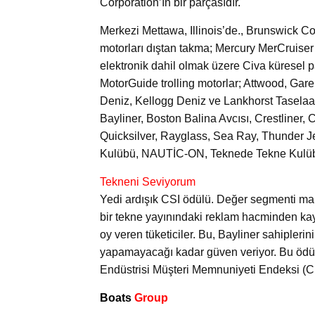
Corporation’ın bir parçasıdır.
Merkezi Mettawa, Illinois’de., Brunswick Co
motorları dıştan takma; Mercury MerCruiser 
elektronik dahil olmak üzere Civa küresel p
MotorGuide trolling motorlar; Attwood, Gare
Deniz, Kellogg Deniz ve Lankhorst Taselaar 
Bayliner, Boston Balina Avcısı, Crestliner,
Quicksilver, Rayglass, Sea Ray, Thunder Je
Kulübü, NAUTİC-ON, Teknede Tekne Kulüb
Tekneni Seviyorum
Yedi ardışık CSI ödülü. Değer segmenti mar
bir tekne yayınındaki reklam hacminden kayn
oy veren tüketiciler. Bu, Bayliner sahiplerin
yapamayacağı kadar güven veriyor. Bu ödüller
Endüstrisi Müşteri Memnuniyeti Endeksi (C
Boats
Group