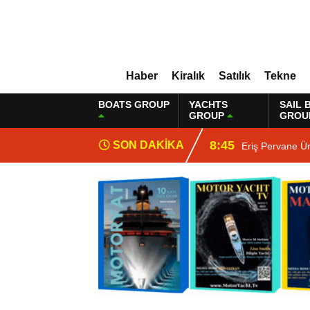
Haber
Kiralık
Satılık
Tekne
BOATS GROUP
YACHTS
SAIL 
GROUP
GROU
8:45
SON DAKİKA
Eriş Pervane Ü