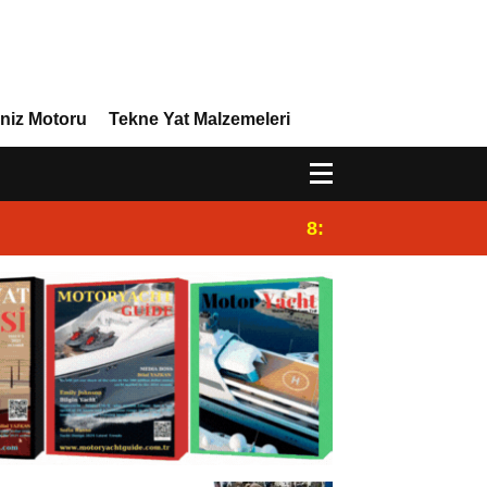
niz Motoru
Tekne Yat Malzemeleri
8:29
Efor Yacht Design 