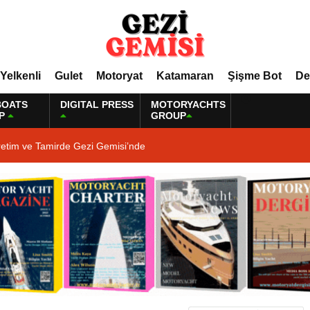
Yelkenli
Gulet
Motoryat
Katamaran
Şişme Bot
De
BOATS
DIGITAL PRESS
MOTORYACHTS
P
GROUP
retim ve Tamirde Gezi Gemisi’nde