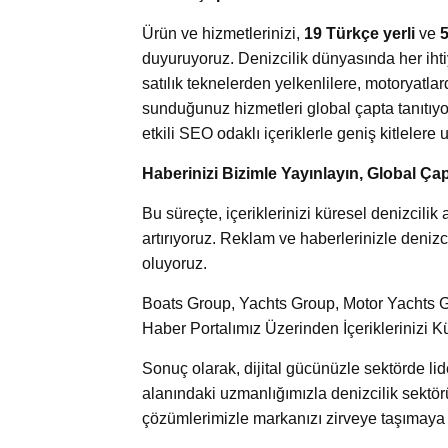
Ürün ve hizmetlerinizi,
19 Türkçe yerli
ve
5
duyuruyoruz. Denizcilik dünyasında her ihti
satılık teknelerden yelkenlilere, motoryatl
sunduğunuz hizmetleri global çapta tanıtıyor
etkili SEO odaklı içeriklerle geniş kitlelere u
Haberinizi Bizimle Yayınlayın, Global Çap
Bu süreçte, içeriklerinizi küresel denizcil
artırıyoruz. Reklam ve haberlerinizle denizci
oluyoruz.
Boats Group, Yachts Group, Motor Yachts Gr
Haber Portalımız Üzerinden İçeriklerinizi K
Sonuç olarak, dijital gücünüzle sektörde l
alanındaki uzmanlığımızla denizcilik sektör
çözümlerimizle markanızı zirveye taşımaya k