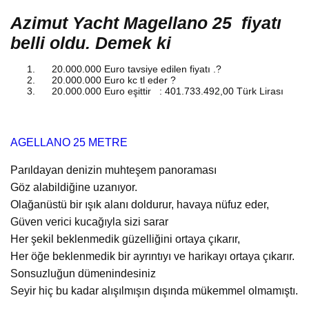
Azimut Yacht Magellano 25
fiyatı
belli oldu. Demek ki
20.000.000
Euro tavsiye edilen fiyatı .?
20.000.000
Euro kc tl eder ?
20.000.000
Euro
eşittir :
401.733.492,00
Türk Lirası
AGELLANO 25 METRE
Parıldayan denizin muhteşem panoraması
Göz alabildiğine uzanıyor.
Olağanüstü bir ışık alanı doldurur, havaya nüfuz eder,
Güven verici kucağıyla sizi sarar
Her şekil beklenmedik güzelliğini ortaya çıkarır,
Her öğe beklenmedik bir ayrıntıyı ve harikayı ortaya çıkarır.
Sonsuzluğun dümenindesiniz
Seyir hiç bu kadar alışılmışın dışında mükemmel olmamıştı.