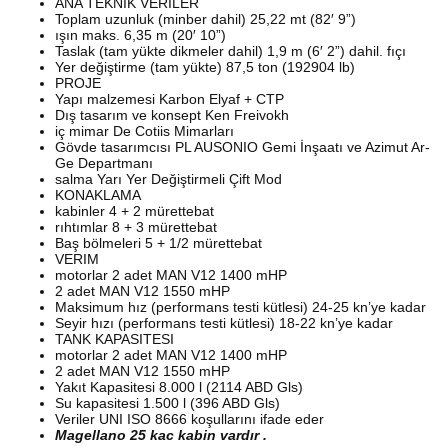
ANA TEKNIK VERILER
Toplam uzunluk (minber dahil) 25,22 mt (82′ 9”)
ışın maks. 6,35 m (20′ 10”)
Taslak (tam yükte dikmeler dahil) 1,9 m (6′ 2”) dahil. fıçı
Yer değiştirme (tam yükte) 87,5 ton (192904 lb)
PROJE
Yapı malzemesi Karbon Elyaf + CTP
Dış tasarım ve konsept Ken Freivokh
iç mimar De Cotiis Mimarları
Gövde tasarımcısı PL AUSONIO Gemi İnşaatı ve Azimut Ar-
Ge Departmanı
salma Yarı Yer Değiştirmeli Çift Mod
KONAKLAMA
kabinler 4 + 2 mürettebat
rıhtımlar 8 + 3 mürettebat
Baş bölmeleri 5 + 1/2 mürettebat
VERIM
motorlar 2 adet MAN V12 1400 mHP
2 adet MAN V12 1550 mHP
Maksimum hız (performans testi kütlesi) 24-25 kn’ye kadar
Seyir hızı (performans testi kütlesi) 18-22 kn’ye kadar
TANK KAPASITESI
motorlar 2 adet MAN V12 1400 mHP
2 adet MAN V12 1550 mHP
Yakıt Kapasitesi 8.000 l (2114 ABD Gls)
Su kapasitesi 1.500 l (396 ABD Gls)
Veriler UNI ISO 8666 koşullarını ifade eder
Magellano 25 kac kabin vardır .