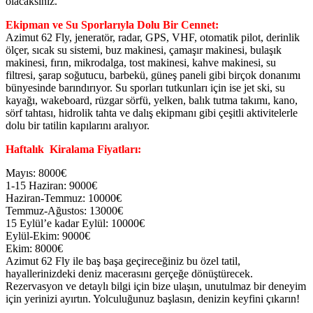
olacaksınız.
Ekipman ve Su Sporlarıyla Dolu Bir Cennet:
Azimut 62 Fly, jeneratör, radar, GPS, VHF, otomatik pilot, derinlik
ölçer, sıcak su sistemi, buz makinesi, çamaşır makinesi, bulaşık
makinesi, fırın, mikrodalga, tost makinesi, kahve makinesi, su
filtresi, şarap soğutucu, barbekü, güneş paneli gibi birçok donanımı
bünyesinde barındırıyor. Su sporları tutkunları için ise jet ski, su
kayağı, wakeboard, rüzgar sörfü, yelken, balık tutma takımı, kano,
sörf tahtası, hidrolik tahta ve dalış ekipmanı gibi çeşitli aktivitelerle
dolu bir tatilin kapılarını aralıyor.
Haftalık Kiralama Fiyatları:
Mayıs: 8000€
1-15 Haziran: 9000€
Haziran-Temmuz: 10000€
Temmuz-Ağustos: 13000€
15 Eylül’e kadar Eylül: 10000€
Eylül-Ekim: 9000€
Ekim: 8000€
Azimut 62 Fly ile baş başa geçireceğiniz bu özel tatil,
hayallerinizdeki deniz macerasını gerçeğe dönüştürecek.
Rezervasyon ve detaylı bilgi için bize ulaşın, unutulmaz bir deneyim
için yerinizi ayırtın. Yolculuğunuz başlasın, denizin keyfini çıkarın!