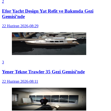
2
Efor Yacht Design Yat Refit ve Bakımda Gezi
Gemisi’nde
22 Haziran 2026-08:29
3
Yener Tekne Trawler 35 Gezi Gemisi’nde
22 Haziran 2026-08:11