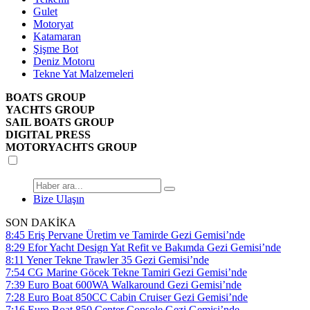
Gulet
Motoryat
Katamaran
Şişme Bot
Deniz Motoru
Tekne Yat Malzemeleri
BOATS GROUP
YACHTS GROUP
SAIL BOATS GROUP
DIGITAL PRESS
MOTORYACHTS GROUP
Bize Ulaşın
SON DAKİKA
8:45
Eriş Pervane Üretim ve Tamirde Gezi Gemisi’nde
8:29
Efor Yacht Design Yat Refit ve Bakımda Gezi Gemisi’nde
8:11
Yener Tekne Trawler 35 Gezi Gemisi’nde
7:54
CG Marine Göcek Tekne Tamiri Gezi Gemisi’nde
7:39
Euro Boat 600WA Walkaround Gezi Gemisi’nde
7:28
Euro Boat 850CC Cabin Cruiser Gezi Gemisi’nde
7:16
Euro Boat 850 Center Console Gezi Gemisi’nde