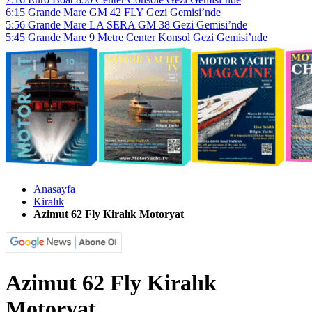
6:15
Grande Mare GM 42 FLY Gezi Gemisi’nde
5:56
Grande Mare LA SERA GM 38 Gezi Gemisi’nde
5:45
Grande Mare 9 Metre Center Konsol Gezi Gemisi’nde
Anasayfa
Kiralık
Azimut 62 Fly Kiralık Motoryat
Azimut 62 Fly Kiralık
Motoryat