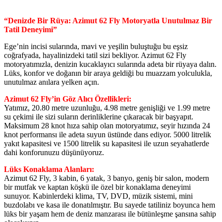
“Denizde Bir Rüya: Azimut 62 Fly Motoryatla Unutulmaz Bir
Tatil Deneyimi”
Ege’nin incisi sularında, mavi ve yeşilin buluştuğu bu eşsiz
coğrafyada, hayalinizdeki tatil sizi bekliyor. Azimut 62 Fly
motoryatımızla, denizin kucaklayıcı sularında adeta bir rüyaya dalın.
Lüks, konfor ve doğanın bir araya geldiği bu muazzam yolculukla,
unutulmaz anılara yelken açın.
Azimut 62 Fly’in Göz Alıcı Özellikleri:
Yatımız, 20.80 metre uzunluğu, 4.98 metre genişliği ve 1.99 metre
su çekimi ile sizi suların derinliklerine çıkaracak bir başyapıt.
Maksimum 28 knot hıza sahip olan motoryatımız, seyir hızında 24
knot performansı ile adeta suyun üstünde dans ediyor. 5000 litrelik
yakıt kapasitesi ve 1500 litrelik su kapasitesi ile uzun seyahatlerde
dahi konforunuzu düşünüyoruz.
Lüks Konaklama Alanları:
Azimut 62 Fly, 3 kabin, 6 yatak, 3 banyo, geniş bir salon, modern
bir mutfak ve kaptan köşkü ile özel bir konaklama deneyimi
sunuyor. Kabinlerdeki klima, TV, DVD, müzik sistemi, mini
buzdolabı ve kasa ile donatılmıştır. Bu sayede tatiliniz boyunca hem
lüks bir yaşam hem de deniz manzarası ile bütünleşme şansına sahip