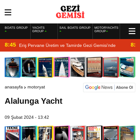
BOATS GROUP
YACHTS
SAIL BOATS GROUP
MOTORYACHTS
GROUP
GROUP
8:45
8:2
Eriş Pervane Üretim ve Tamirde Gezi Gemisi’nde
anasayfa
motoryat
Alalunga Yacht
09 Şubat 2024 - 13:42