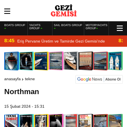
BOATS GROUP
YACHTS
SAIL BOATS GROUP
MOTORYACHTS
GROUP
GROUP
8:45
8:2
Eriş Pervane Üretim ve Tamirde Gezi Gemisi’nde
anasayfa
tekne
Northman
15 Şubat 2024 - 15:31