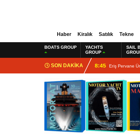
Haber
Kiralık
Satılık
Tekne
BOATS GROUP
YACHTS
SAIL 
GROUP
GROU
8:45
SON DAKİKA
Eriş Pervane Ü