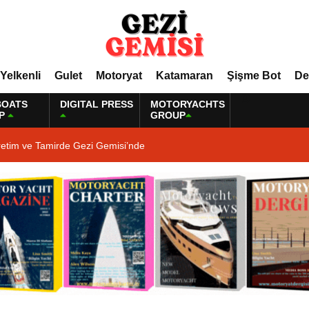
Yelkenli
Gulet
Motoryat
Katamaran
Şişme Bot
De
BOATS
DIGITAL PRESS
MOTORYACHTS
P
GROUP
retim ve Tamirde Gezi Gemisi’nde