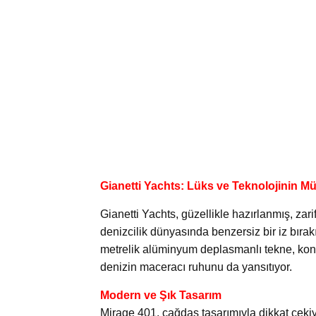
Gianetti Yachts: Lüks ve Teknolojinin M
Gianetti Yachts, güzellikle hazırlanmış, zar
denizcilik dünyasında benzersiz bir iz bırak
metrelik alüminyum deplasmanlı tekne, konfo
denizin maceracı ruhunu da yansıtıyor.
Modern ve Şık Tasarım
Mirage 401, çağdaş tasarımıyla dikkat çekiyo