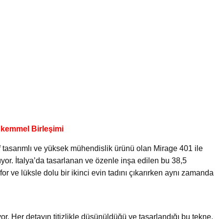
ükemmel Birleşimi
if tasarımlı ve yüksek mühendislik ürünü olan Mirage 401 ile
ıyor. İtalya’da tasarlanan ve özenle inşa edilen bu 38,5
r ve lüksle dolu bir ikinci evin tadını çıkarırken aynı zamanda
r. Her detayın titizlikle düşünüldüğü ve tasarlandığı bu tekne,