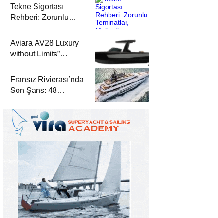
Tekne Sigortası
Rehberi: Zorunlu
Teminatlar, Maliyetler
ve Güvenli Seyir
Aviara AV28 Luxury
without Limits”
Prensibiyle Denizde
Yeni Bir Dönem
Fransız Rivierası’nda
Son Şans: 48
Metrelik Parillion ile
Mükemmel Bir Yat
Tatili