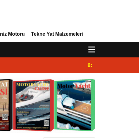
niz Motoru
Tekne Yat Malzemeleri
8:29
Efor Yacht Design 